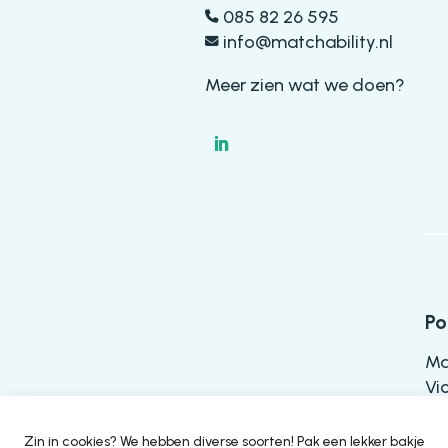
085 82 26 595
info@matchability.nl
Meer zien wat we doen?
Po
Ma
Vi
52
Zin in cookies? We hebben diverse soorten! Pak een lekker bakje