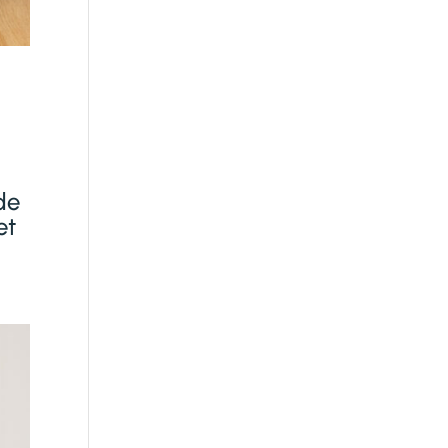
de
et