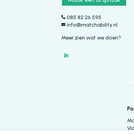
085 82 26 595
info@matchability.nl
Meer zien wat we doen?
Po
Ma
Vi