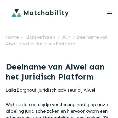
Home
Klantverhalen
JCP
Deelname van
Alwel aan het Juridisch Platform
Deelname van Alwel aan
het Juridisch Platform
Laila Barghout, juridisch adviseur bij Alwel
Wij hadden een tijdje versterking nodig op onze
afdeling juridische zaken en hiervoor kwam een
interim jurist van Matchability bij ons werken. Zij