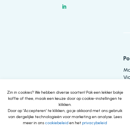
Po
Ma
Vi
52
Zin in cookies? We hebben diverse soorten! Pak een lekker bakje
koffie of thee, maak een keuze door op cookie-instellingen te
klikken.
Be
Door op 'Accepteren' te klikken, ga je akkoord met ons gebruik
van dergelijke technologieën voor marketing en analyse. Lees
​Bu
meer in ons
cookiebeleid
en het
privacybeleid
C)